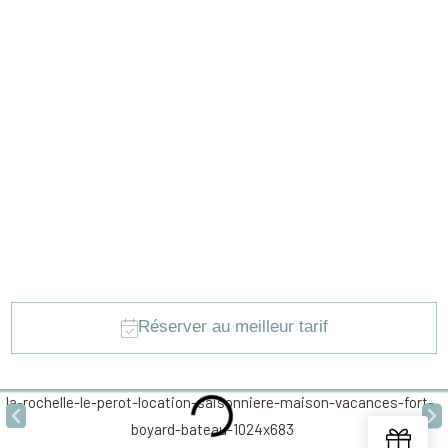
paradis perdus la tête dans les nuages sans stress et qui nous
rappelle à chaque pas, que la France est un pays magnifique.
Nous vous défions de voir une seule fois le même coucher de
soleil durant votre séjour, de n’importe quel endroit de ces îles.
Fort Boyard, Rochefort, Royan, La Palmyre, Les Francofolies, tant
de choses à voir dans ce superbe département.
1 jour ne suffira jamais pour parcourir la mer à travers de
merveilleux souvenirs qui se dessineront à chaque mouvement de
vos yeux émerveillés.
Réserver au meilleur tarif