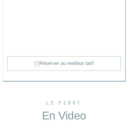
Nous avons tout fait pour garder le charme de ce grand T2 de
43 m2, avec une chambre, une pièce de vie, une salle de
bain.
La petite cour intérieure privée de la résidence, vous
permettra de garer vos vélos en toute securité.
Réserver au meilleur tarif
LE PEROT
En Video