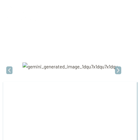
Le Perot
LA ROCHELLE
Le Perot
L’élégance, le charme, l’histoire et le glamour dans un seul
appartement.