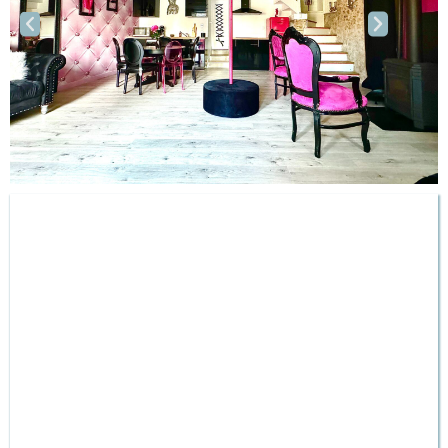
BRANTÔME
LOV'BNB
LA SEULE MAISON ENTIEREMENT DEDIEE A L’AMOUR ! En
couple ou entre amis…
Besoin de vous retrouver, au vert, au calme, en catimini,
en toute discrétion avec votre moitié ou entre amis ?