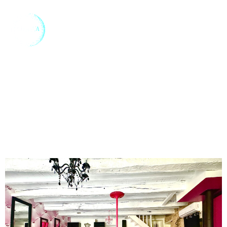
BRANTÔME
LOV'BNB