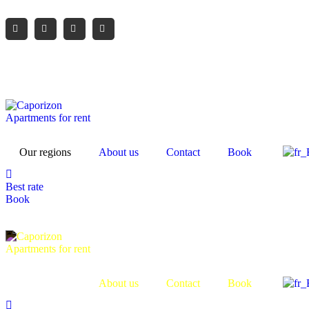
caporizon24@gmail.com
+33 6 13 80 23 42
Reservatio
Our regions
About us
Contact
Book
Best rate
Book
Our regions
About us
Contact
Book