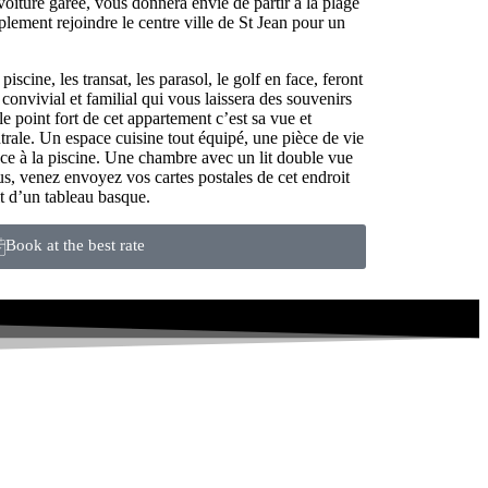
 voiture garée, vous donnera envie de partir à la plage
plement rejoindre le centre ville de St Jean pour un
iscine, les transat, les parasol, le golf en face, feront
convivial et familial qui vous laissera des souvenirs
e point fort de cet appartement c’est sa vue et
trale. Un espace cuisine tout équipé, une pièce de vie
ace à la piscine. Une chambre avec un lit double vue
lus, venez envoyez vos cartes postales de cet endroit
t d’un tableau basque.
Book at the best rate