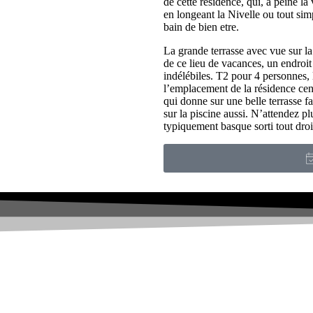
de cette résidence, qui, à peine la
en longeant la Nivelle ou tout sim
bain de bien etre.
La grande terrasse avec vue sur la p
de ce lieu de vacances, un endroit 
indélébiles. T2 pour 4 personnes, l
l’emplacement de la résidence cen
qui donne sur une belle terrasse f
sur la piscine aussi. N’attendez p
typiquement basque sorti tout droi