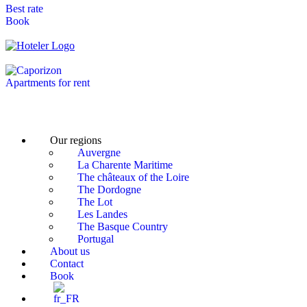
Best rate
Book
caporizon24@gmail.com
+33 6 13 80 23 42
Reservatio
Our regions
Auvergne
La Charente Maritime
The châteaux of the Loire
The Dordogne
The Lot
Les Landes
The Basque Country
Portugal
About us
Contact
Book