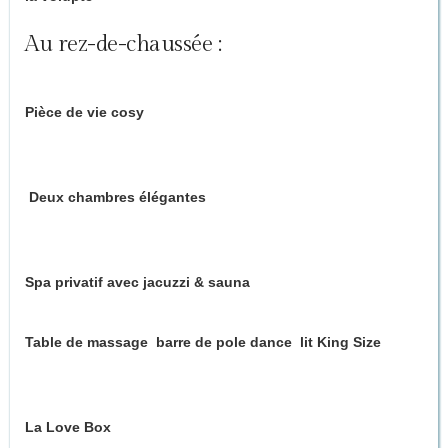
Au rez-de-chaussée :
Pièce de vie cosy
avec poêle à bois pour des soirées au coin
du feu
Deux chambres élégantes
avec accès direct à la terrasse et
au jardin
Spa privatif avec jacuzzi & sauna
Table de massage
,
barre de pole dance
,
lit King Size
avec
plafond miroir
La Love Box
– piste de danse sensuelle dans un cube de