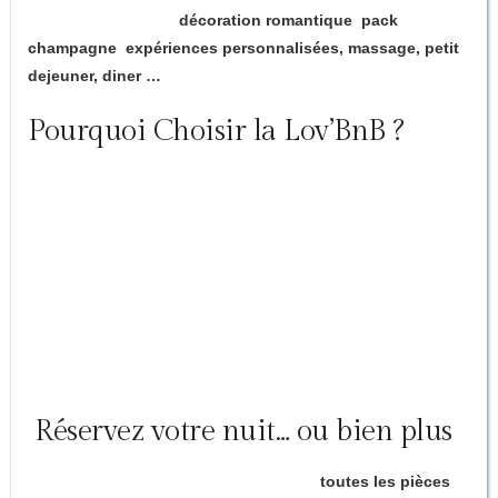
Options disponibles :
décoration romantique
,
pack
champagne
,
expériences personnalisées, massage, petit
dejeuner, diner …
Pourquoi Choisir la Lov’BnB ?
Une exclusivité en Dordogne
: la seule maison 100 % dédiée à
l’amour
Un cocon privatif et confidentiel
, parfait pour les couples ou
couples d’amis
Une Play Room
unique pour explorer vos désirs dans le
respect et la liberté
Un cadre bucolique
et enchanteur entre nature, histoire et
romantisme
️ Réservez votre nuit… ou bien plus
Une seule nuit suffira-t-elle pour explorer
toutes les pièces