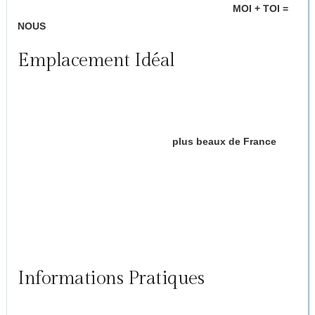
équipements haut de gamme pour un séjour où
MOI + TOI =
NOUS
dans sa version la plus intense.
Emplacement Idéal
️ À quelques minutes de :
Brantôme, village classé parmi les
plus beaux de France
Périgueux, perle du Périgord
Activités nature, balades en canoë, restaurants
gastronomiques
Informations Pratiques