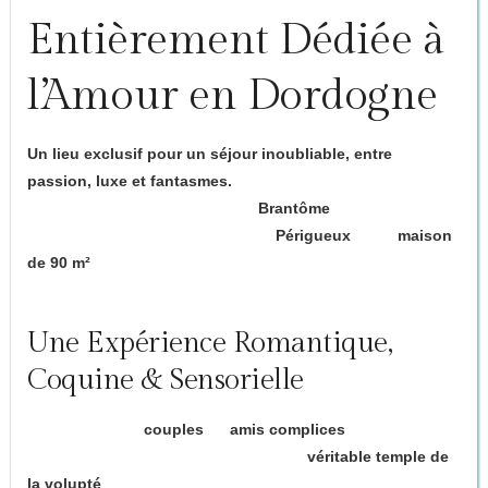
Entièrement Dédiée à
l’Amour en Dordogne
Un lieu exclusif pour un séjour inoubliable, entre
passion, luxe et fantasmes.
Située à seulement 5 minutes de
Brantôme
, la
petite Venise
de la Dordogne
, et à 10 minutes de
Périgueux
, cette
maison
de 90 m²
vous ouvre les portes d’un univers unique où
l’amour, le plaisir et l’imaginaire n’ont aucune limite.
Une Expérience Romantique,
Coquine & Sensorielle
Pensée pour les
couples
ou
amis complices
, la
Love
House
est bien plus qu’un gîte : c’est un
véritable temple de
la volupté
, à l’abri des regards.