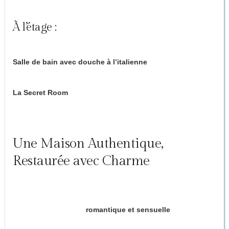
miroirs
À l’étage :
Salle de bain avec douche à l’italienne
La Secret Room
(optionnelle) : 40 m² d’univers érotique, un
sanctuaire dédié aux jeux amoureux et au lâcher-prise.
Oserez-vous franchir cette porte ?
Une Maison Authentique,
Restaurée avec Charme
Nichée dans une bâtisse de 1858 mêlant pierre, bois et
touches contemporaines, la Love House incarne l’art de vivre
à la française, version
romantique et sensuelle
.
Ambiances tamisées, détails soignés, mobilier de charme et