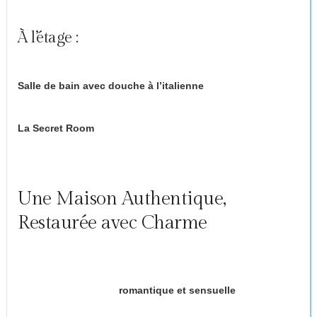
miroirs
À l’étage :
Salle de bain avec douche à l’italienne
La Secret Room
(optionnelle) : 40 m² d’univers érotique, un
sanctuaire dédié aux jeux amoureux et au lâcher-prise.
Oserez-vous franchir cette porte ?
Une Maison Authentique,
Restaurée avec Charme
Nichée dans une bâtisse de 1858 mêlant pierre, bois et
touches contemporaines, la Love House incarne l’art de vivre
à la française, version
romantique et sensuelle
.
Ambiances tamisées, détails soignés, mobilier de charme et