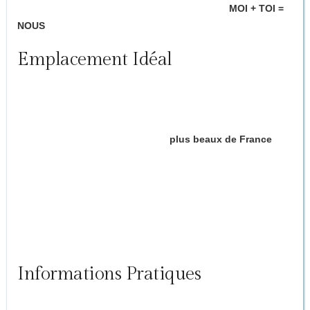
équipements haut de gamme pour un séjour où
MOI + TOI =
NOUS
dans sa version la plus intense.
Emplacement Idéal
️ À quelques minutes de :
Brantôme, village classé parmi les
plus beaux de France
Périgueux, perle du Périgord
Activités nature, balades en canoë, restaurants
gastronomiques
Informations Pratiques