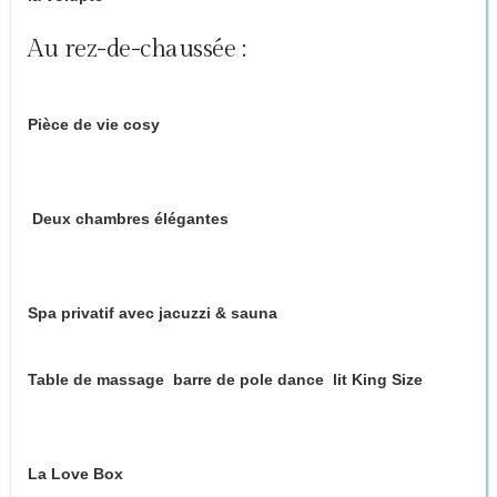
Au rez-de-chaussée :
Pièce de vie cosy
avec poêle à bois pour des soirées au coin
du feu
Deux chambres élégantes
avec accès direct à la terrasse et
au jardin
Spa privatif avec jacuzzi & sauna
Table de massage
,
barre de pole dance
,
lit King Size
avec
plafond miroir
La Love Box
– piste de danse sensuelle dans un cube de