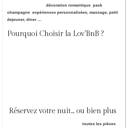
Options disponibles :
décoration romantique
,
pack
champagne
,
expériences personnalisées, massage, petit
dejeuner, diner …
Pourquoi Choisir la Lov’BnB ?
Une exclusivité en Dordogne
: la seule maison 100 % dédiée à
l’amour
Un cocon privatif et confidentiel
, parfait pour les couples ou
couples d’amis
Une Play Room
unique pour explorer vos désirs dans le
respect et la liberté
Un cadre bucolique
et enchanteur entre nature, histoire et
romantisme
️ Réservez votre nuit… ou bien plus
Une seule nuit suffira-t-elle pour explorer
toutes les pièces