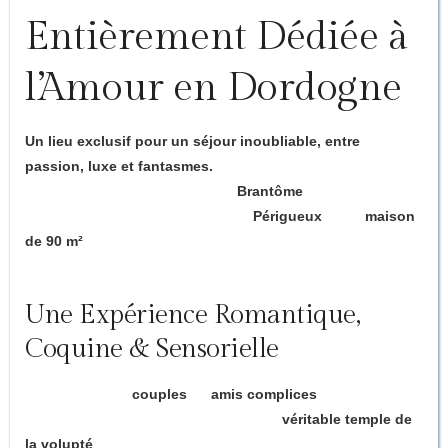
Entièrement Dédiée à
l’Amour en Dordogne
Un lieu exclusif pour un séjour inoubliable, entre
passion, luxe et fantasmes.
Située à seulement 5 minutes de
Brantôme
, la
petite Venise
de la Dordogne
, et à 10 minutes de
Périgueux
, cette
maison
de 90 m²
vous ouvre les portes d’un univers unique où
l’amour, le plaisir et l’imaginaire n’ont aucune limite.
Une Expérience Romantique,
Coquine & Sensorielle
Pensée pour les
couples
ou
amis complices
, la
Love
House
est bien plus qu’un gîte : c’est un
véritable temple de
la volupté
, à l’abri des regards.